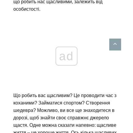
що робить нас щасливими, залежить від
особистості.
ad
Що робить вас щасливим? Це проводити час з
коханими? Займатися спортом? Створення
шедевра? Можливо, ви все ще знаходитеся в
дорозі, щоб знайти своє справжнє джерело
щастя. Одне можна сказати напевно: щасливе
життя – це хороше життя. Ось кілька щасливих