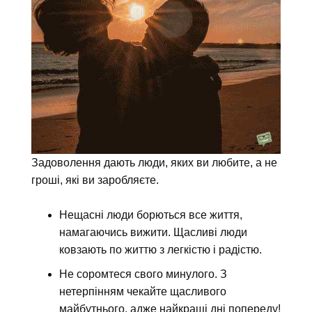
Задоволення дають люди, яких ви любите, а не
гроші, які ви заробляєте.
Нещасні люди борються все життя,
намагаючись вижити. Щасливі люди
ковзають по життю з легкістю і радістю.
Не соромтеся свого минулого. З
нетерпінням чекайте щасливого
майбутнього, адже найкращі дні попереду!