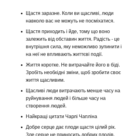
Щастя заразне. Коли ви щасливі, люди
навколо вас не можуть не посміхатися.
Щастя приходить і йде, тому що воно
залежить від обставин життя. Радість - це
внутрішня сила, яку неможливо зупинити і
на неї не впливають життєві події.
Життя коротке. Не витрачайте його в біді.
Зробіть необхідні зміни, щоб зробити своє
життя щасливим.
Щасливі люди витрачають менше часу на
руйнування людей і більше часу на
створення людей.
Найкращі цитати Чарлі Чапліна
Добре серце дає плоди щастя цілий рік.
Зле серце не приносить добрих плодів.