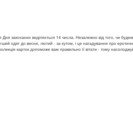
я Дня закоханих виділяється 14 числа. Незалежно від того, чи буде
ший одяг до весни, лютий - за кутом, і це нагадування про еротич
 колекція карток допоможе вам правильно її вітати - тому насолоджу