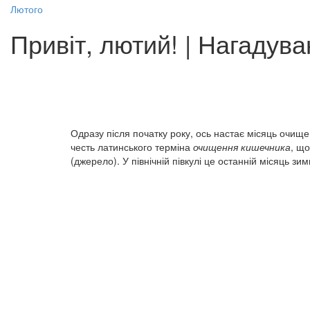
Лютого
Привіт, лютий! | Нагадув
Одразу після початку року, ось настає місяць очищ
честь латинського терміна
очищення кишечника
, щ
(джерело). У північній півкулі це останній місяць зим