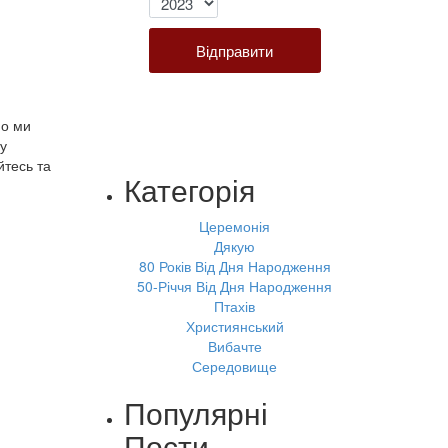
Відправити
мо ми
ну
йтесь та
Категорія
Церемонія
Дякую
80 Років Від Дня Народження
50-Річчя Від Дня Народження
Птахів
Християнський
Вибачте
Середовище
Популярні
Пости