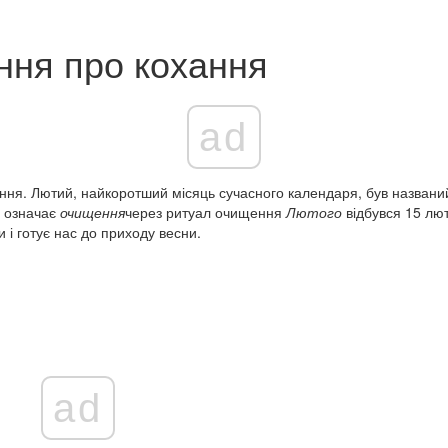
ання про кохання
ad
ення. Лютий, найкоротший місяць сучасного календаря, був названи
о означає
очищення
через ритуал очищення
Лютого
відбувся 15 лю
и і готує нас до приходу весни.
ad