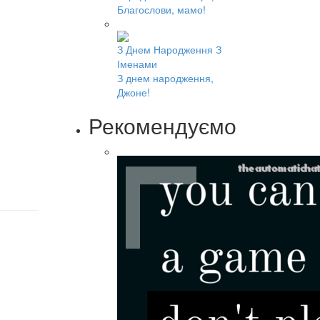
Благослови, мамо!
З Днем ​​Народження З
Іменами
З днем ​​народження,
Джоне!
Рекомендуємо