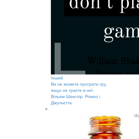
Інший
Ви не можете програти гру,
якщо не граєте в неї.
Вільям Шекспір. Ромео і
Джульєтта.