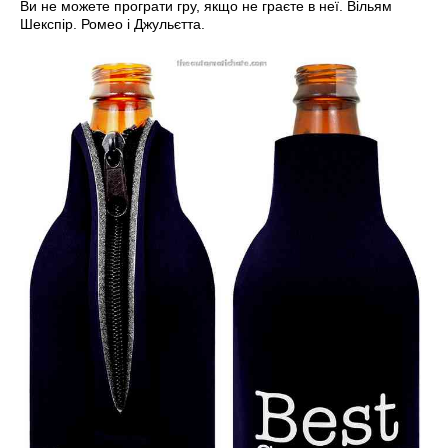
Ви не можете програти гру, якщо не граєте в неї. Вільям
Шекспір. Ромео і Джульєтта.