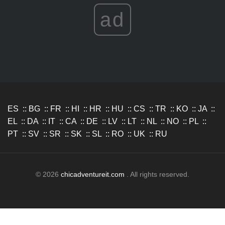
ad
ES
::
BG
::
FR
::
HI
::
HR
::
HU
::
CS
::
TR
::
KO
::
JA
::
EL
::
DA
::
IT
::
CA
::
DE
::
LV
::
LT
::
NL
::
NO
::
PL
::
PT
::
SV
::
SR
::
SK
::
SL
::
RO
::
UK
::
RU
© 2026
chicadventureit.com
. All rights reserved.