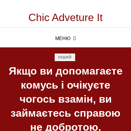
Chic Adveture It
МЕНЮ
ІНШИЙ
Якщо ви допомагаєте
комусь і очікуєте
чогось взамін, ви
займаєтесь справою
не добротою.